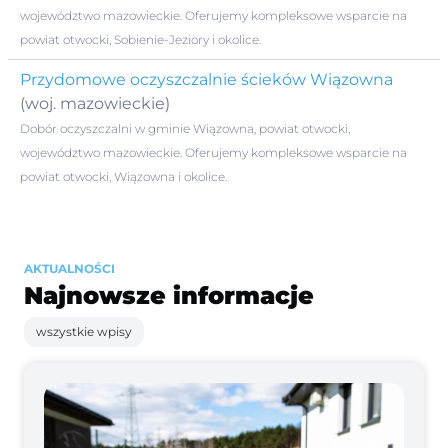
województwo mazowieckie. Oferujemy kompleksowe wsparcie na
powiat otwocki, Sobienie-Jeziory i okolice.
Przydomowe oczyszczalnie ścieków Wiązowna
(woj. mazowieckie)
Dobór oczyszczalni w gminie Wiązowna, powiat otwocki,
województwo mazowieckie. Oferujemy kompleksowe wsparcie na
powiat otwocki, Wiązowna i okolice.
AKTUALNOŚCI
Najnowsze informacje
wszystkie wpisy