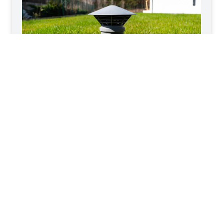
23.07.2026
Przydomowa oczyszczalnia śmierdzi
latem? 7 przyczyn i bezpieczna kolejność
sprawdzania
Upał może nasilić odczuwanie zapachu, ale sprawna
przydomowa oczyszczalnia nie powinna stale śmierdzieć
wokół domu. Najpierw ustal, ...