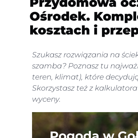
Przydomowa ocz
Ośrodek. Kompl
kosztach i prze
Szukasz rozwiązania na ście
szamba? Poznasz tu najważni
teren, klimat), które decydu
Skorzystasz też z kalkulator
wyceny.
Pogoda w Go