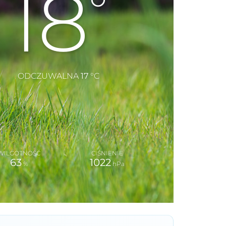
18
°
ODCZUWALNA
17
°C
WILGOTNOŚĆ
CIŚNIENIE
63
1022
%
hPa