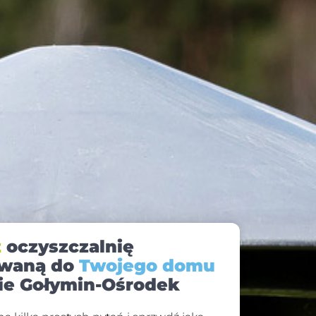
z
oczyszczalnię
waną do
Twojego domu
ie Gołymin-Ośrodek