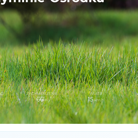
CI
ZACHMURZENIE
WIATR
A
66
15
%
km/h