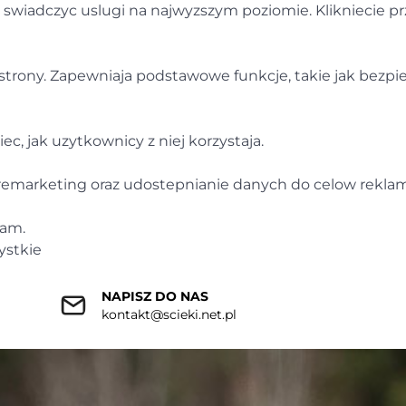
m swiadczyc uslugi na najwyzszym poziomie. Klikniecie 
strony. Zapewniaja podstawowe funkcje, takie jak bezpi
c, jak uzytkownicy z niej korzystaja.
 remarketing oraz udostepnianie danych do celow rekl
lam.
ystkie
NAPISZ DO NAS
kontakt@scieki.net.pl