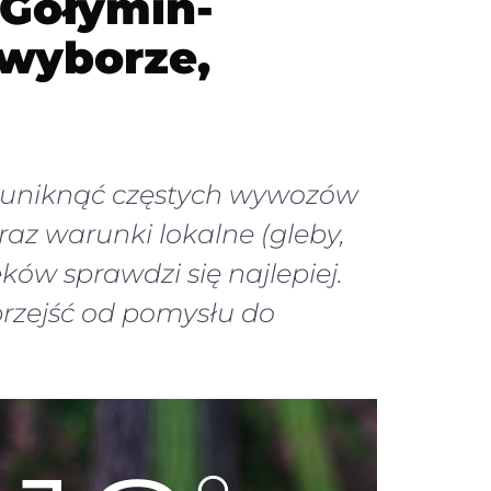
 Gołymin-
wyborze,
z uniknąć częstych wywozów
az warunki lokalne (gleby,
ków sprawdzi się najlepiej.
przejść od pomysłu do