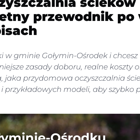
yszczalnia ścieków
etny przewodnik po 
pisach
ki w gminie Gołymin-Ośrodek i chces
ejsze zasady doboru, realne koszty or
ją, jaka przydomowa oczyszczalnia ście
a i przykładowych modeli, aby szybko 
łyminie-Ośrodku