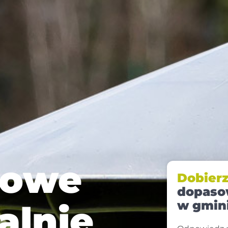
mowe
Dobier
dopaso
w gmin
alnie