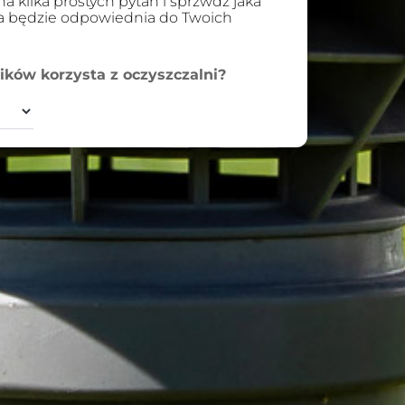
 kilka prostych pytań i sprzwdź jaka
ia będzie odpowiednia do Twoich
ków korzysta z oczyszczalni?