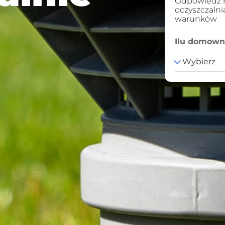
Odpowiedz na
oczyszczaln
warunków
Ilu domowni