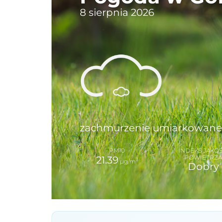
8 sierpnia 2026
zachmurzenie umiarkowane
PM10
INDEKS JAKOŚ
POWIETRZ
21.39
3
µg/m
Dobry