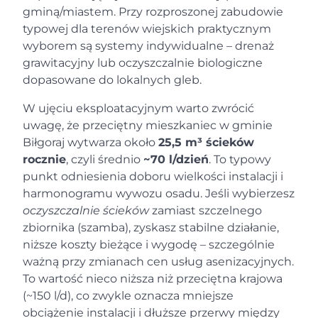
gminą/miastem. Przy rozproszonej zabudowie
typowej dla terenów wiejskich praktycznym
wyborem są systemy indywidualne – drenaż
grawitacyjny lub oczyszczalnie biologiczne
dopasowane do lokalnych gleb.
W ujęciu eksploatacyjnym warto zwrócić
uwagę, że przeciętny mieszkaniec w gminie
Biłgoraj wytwarza około
25,5 m³ ścieków
rocznie
, czyli średnio
~70 l/dzień
. To typowy
punkt odniesienia doboru wielkości instalacji i
harmonogramu wywozu osadu. Jeśli wybierzesz
oczyszczalnie ścieków
zamiast szczelnego
zbiornika (szamba), zyskasz stabilne działanie,
niższe koszty bieżące i wygodę – szczególnie
ważną przy zmianach cen usług asenizacyjnych.
To wartość nieco niższa niż przeciętna krajowa
(~150 l/d), co zwykle oznacza mniejsze
obciążenie instalacji i dłuższe przerwy między