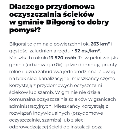
Dlaczego przydomowa
oczyszczalnia ścieków
w gminie Biłgoraj to dobry
pomysł?
Biłgoraj to gmina o powierzchni ok.
263 km²
i
gęstości zaludnienia rzędu
~52 os./km²
.
Mieszka tu około
13 520 osób
. To w pełni wiejska
gmina (urbanizacja 0%), gdzie dominują grunty
rolne i luźna zabudowa jednorodzinna. Z uwagi
na brak sieci kanalizacyjnej mieszkańcy często
korzystają z przydomowych oczyszczalni
ścieków lub szamb. W gminie nie działa
komunalna oczyszczalnia ścieków w granicach
administracyjnych. Mieszkańcy korzystają z
rozwiązań indywidualnych (przydomowe
oczyszczalnie, szamba) lub z sieci
odprowadzającej ścieki do instalacji poza