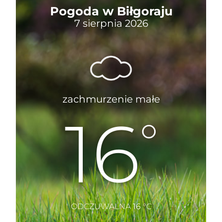
Pogoda w Biłgoraju
7 sierpnia 2026
zachmurzenie małe
16
°
ODCZUWALNA
16
°C