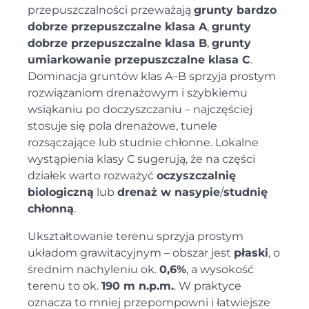
przepuszczalności przeważają
grunty bardzo
dobrze przepuszczalne klasa A
,
grunty
dobrze przepuszczalne klasa B
,
grunty
umiarkowanie przepuszczalne klasa C
.
Dominacja gruntów klas A–B sprzyja prostym
rozwiązaniom drenażowym i szybkiemu
wsiąkaniu po doczyszczaniu – najczęściej
stosuje się pola drenażowe, tunele
rozsączające lub studnie chłonne. Lokalne
wystąpienia klasy C sugerują, że na części
działek warto rozważyć
oczyszczalnię
biologiczną
lub
drenaż w nasypie
/
studnię
chłonną
.
Ukształtowanie terenu sprzyja prostym
układom grawitacyjnym – obszar jest
płaski
, o
średnim nachyleniu ok.
0,6%
, a wysokość
terenu to ok.
190 m n.p.m.
. W praktyce
oznacza to mniej przepompowni i łatwiejsze