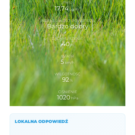
PM10
17.74
3
µg/m
INDEKS JAKOŚCI POWIETRZA
Bardzo dobry
ZACHMURZENIE
40
%
WIATR
5
km/h
WILGOTNOŚĆ
92
%
CIŚNIENIE
1020
hPa
LOKALNA ODPOWIEDŹ